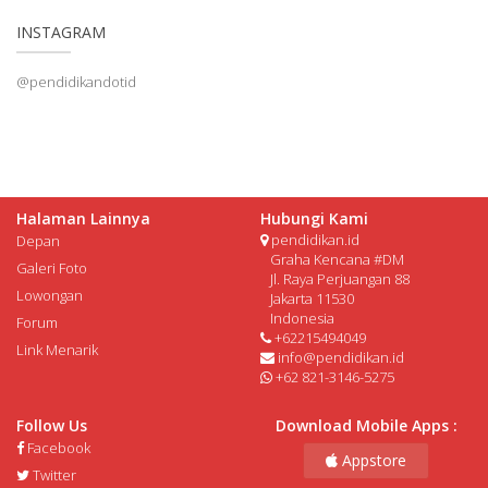
INSTAGRAM
@pendidikandotid
Halaman Lainnya
Hubungi Kami
pendidikan.id
Depan
Graha Kencana #DM
Galeri Foto
Jl. Raya Perjuangan 88
Lowongan
Jakarta 11530
Indonesia
Forum
+62215494049
Link Menarik
info@pendidikan.id
+62 821-3146-5275
Follow Us
Download Mobile Apps :
Facebook
Appstore
Twitter